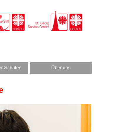
er-Schulen
Über uns
e