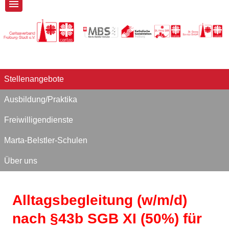
Stellenangebote
Ausbildung/Praktika
Freiwilligendienste
Marta-Belstler-Schulen
Über uns
Alltagsbegleitung (w/m/d)
nach §43b SGB XI (50%) für