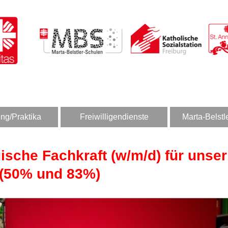
ng/Praktika
Freiwilligendienste
Marta-Belstl
gische Fachkraft (w/m/d) für unse
 (50% und 83%)