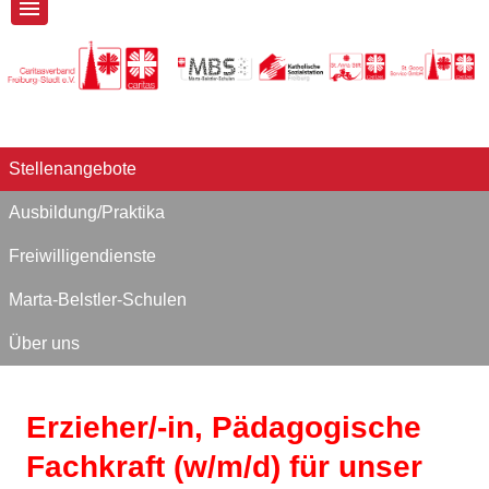
Stellenangebote
Ausbildung/Praktika
Freiwilligendienste
Marta-Belstler-Schulen
Über uns
Erzieher/-in, Pädagogische
Fachkraft (w/m/d) für unser