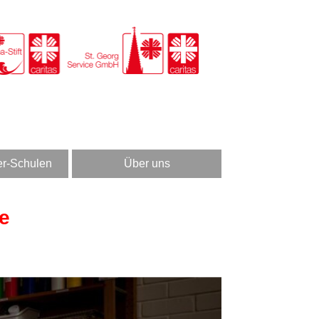
er-Schulen
Über uns
re