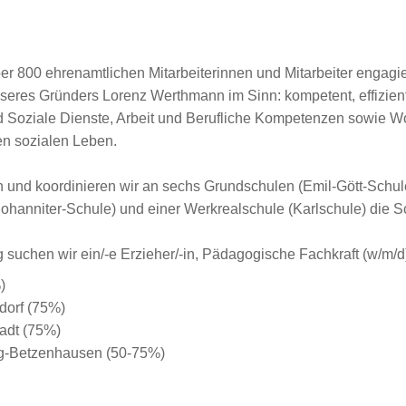
r 800 ehrenamtlichen Mitarbeiterinnen und Mitarbeiter engagier
eres Gründers Lorenz Werthmann im Sinn: kompetent, effizient 
d Soziale Dienste, Arbeit und Berufliche Kompetenzen sowie Wo
en sozialen Leben.
en und koordinieren wir an sechs Grundschulen (Emil-Gött-Schu
Johanniter-Schule) und einer Werkrealschule (Karlschule) die 
uchen wir ein/-e Erzieher/-in, Pädagogische Fachkraft (w/m/d)
)
dorf (75%)
tadt (75%)
g-Betzenhausen (50-75%)