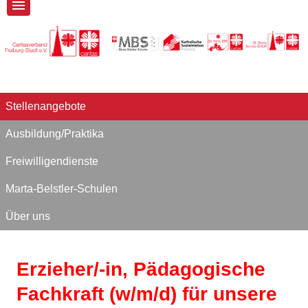
Stellenangebote
Ausbildung/Praktika
Freiwilligendienste
Marta-Belstler-Schulen
Über uns
Erzieher/-in, Pädagogische
Fachkraft (w/m/d) für unsere