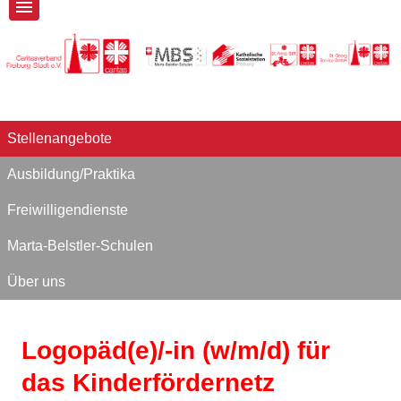
Stellenangebote
Ausbildung/Praktika
Freiwilligendienste
Marta-Belstler-Schulen
Über uns
Logopäd(e)/-in (w/m/d) für
das Kinderfördernetz