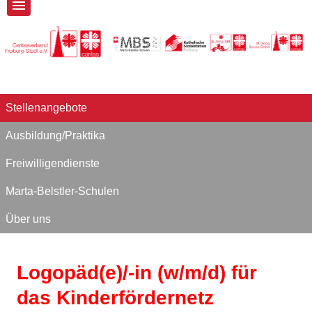
Stellenangebote
Ausbildung/Praktika
Freiwilligendienste
Marta-Belstler-Schulen
Über uns
Logopäd(e)/-in (w/m/d) für
das Kinderfördernetz