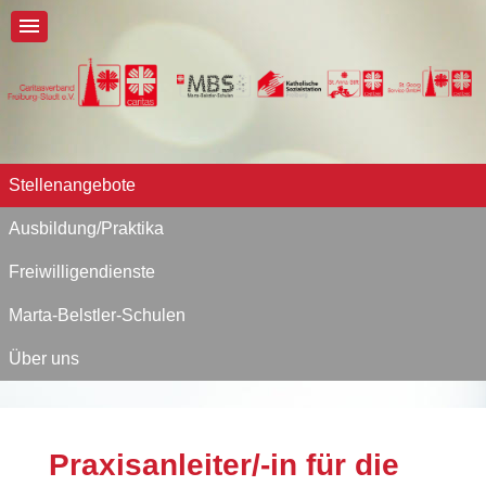
Stellenangebote
Ausbildung/Praktika
Freiwilligendienste
Marta-Belstler-Schulen
Über uns
Praxisanleiter/-in für die