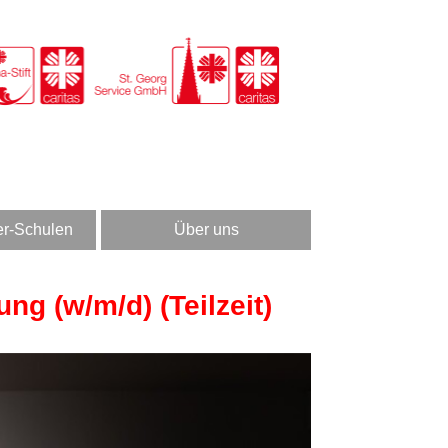
er-Schulen
Über uns
ung (w/m/d) (Teilzeit)