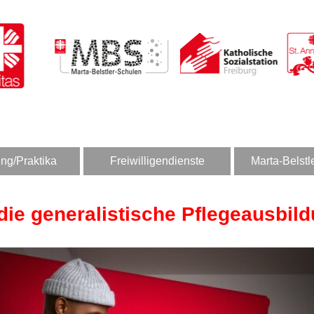
ng/Praktika
Freiwilligendienste
Marta-Belstl
 die generalistische Pflegeausbild