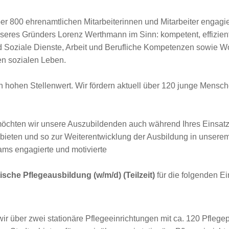
r 800 ehrenamtlichen Mitarbeiterinnen und Mitarbeiter engagier
eres Gründers Lorenz Werthmann im Sinn: kompetent, effizient 
d Soziale Dienste, Arbeit und Berufliche Kompetenzen sowie Wo
en sozialen Leben.
 hohen Stellenwert. Wir fördern aktuell über 120 junge Mensch
 möchten wir unsere Auszubildenden auch während Ihres Einsatz
eten und so zur Weiterentwicklung der Ausbildung in unserem
ms engagierte und motivierte
tische Pflegeausbildung (w/m/d) (Teilzeit)
für die folgenden Ei
wir über zwei stationäre Pflegeeinrichtungen mit ca. 120 Pflegep