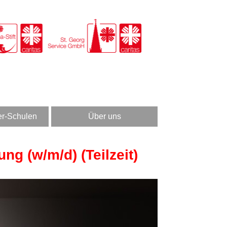
er-Schulen
Über uns
ung (w/m/d) (Teilzeit)