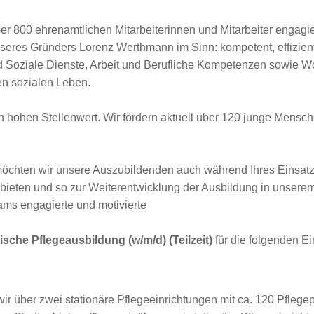
r 800 ehrenamtlichen Mitarbeiterinnen und Mitarbeiter engagier
eres Gründers Lorenz Werthmann im Sinn: kompetent, effizient 
d Soziale Dienste, Arbeit und Berufliche Kompetenzen sowie Wo
en sozialen Leben.
 hohen Stellenwert. Wir fördern aktuell über 120 junge Mensch
 möchten wir unsere Auszubildenden auch während Ihres Einsatz
eten und so zur Weiterentwicklung der Ausbildung in unserem
ms engagierte und motivierte
tische Pflegeausbildung (w/m/d) (Teilzeit)
für die folgenden Ei
wir über zwei stationäre Pflegeeinrichtungen mit ca. 120 Pflegep