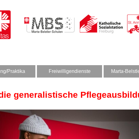
ng/Praktika
Freiwilligendienste
Marta-Belstl
 die generalistische Pflegeausbild