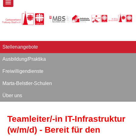
Stellenangebote
Ausbildung/Praktika
Freiwilligendienste
Marta-Belstler-Schulen
Über uns
Teamleiter/-in IT-Infrastruktur
(w/m/d) - Bereit für den