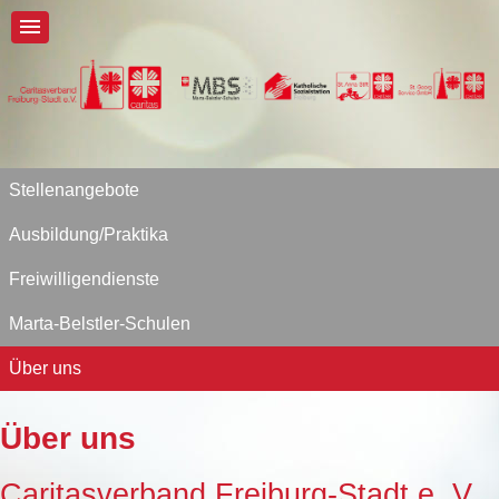
Stellenangebote
Ausbildung/Praktika
Freiwilligendienste
Marta-Belstler-Schulen
Über uns
Über uns
Caritasverband Freiburg-Stadt e. V.