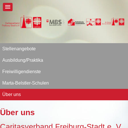
Stellenangebote
Ausbildung/Praktika
Freiwilligendienste
Marta-Belstler-Schulen
Über uns
Über uns
Caritasverband Freiburg-Stadt e. V.