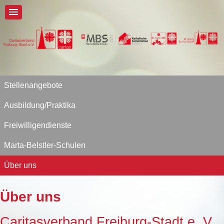
Stellenangebote
Ausbildung/Praktika
Freiwilligendienste
Marta-Belstler-Schulen
Über uns
Über uns
Caritasverband Freiburg-Stadt e. V.