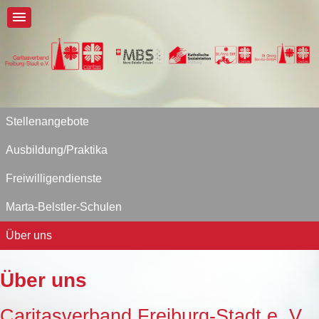
Stellenangebote
Ausbildung/Praktika
Freiwilligendienste
Marta-Belstler-Schulen
Über uns
Über uns
Caritasverband Freiburg-Stadt e. V.