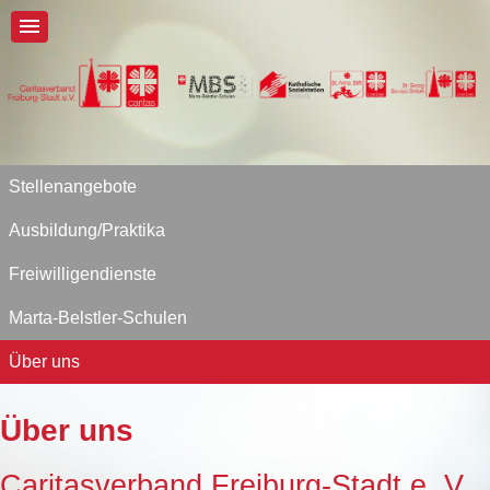
Stellenangebote
Ausbildung/Praktika
Freiwilligendienste
Marta-Belstler-Schulen
Über uns
Über uns
Caritasverband Freiburg-Stadt e. V.