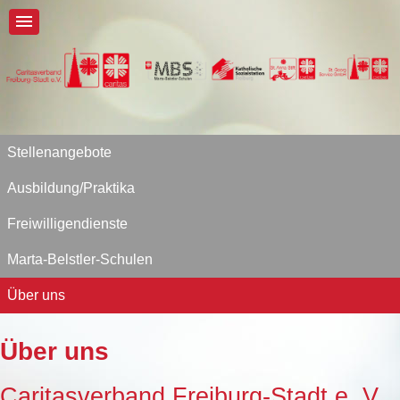
Stellenangebote
Ausbildung/Praktika
Freiwilligendienste
Marta-Belstler-Schulen
Über uns
Über uns
Caritasverband Freiburg-Stadt e. V.