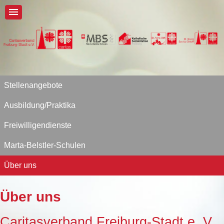
Stellenangebote
Ausbildung/Praktika
Freiwilligendienste
Marta-Belstler-Schulen
Über uns
Über uns
Caritasverband Freiburg-Stadt e. V.