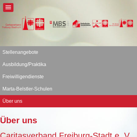
Stellenangebote
Ausbildung/Praktika
Freiwilligendienste
Marta-Belstler-Schulen
Über uns
Über uns
Caritasverband Freiburg-Stadt e. V.