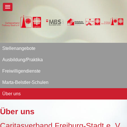
Stellenangebote
Ausbildung/Praktika
Freiwilligendienste
Marta-Belstler-Schulen
Über uns
Über uns
Caritasverband Freiburg-Stadt e. V.