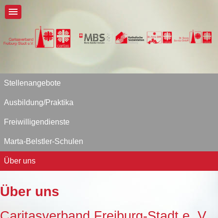
Stellenangebote
Ausbildung/Praktika
Freiwilligendienste
Marta-Belstler-Schulen
Über uns
Über uns
Caritasverband Freiburg-Stadt e. V.