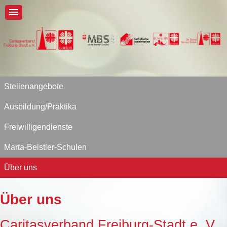
Stellenangebote
Ausbildung/Praktika
Freiwilligendienste
Marta-Belstler-Schulen
Über uns
Über uns
Caritasverband Freiburg-Stadt e. V.