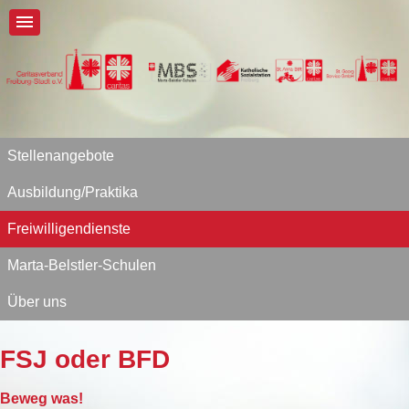
Stellenangebote
Ausbildung/Praktika
Freiwilligendienste
Marta-Belstler-Schulen
Über uns
FSJ oder BFD
Beweg was!