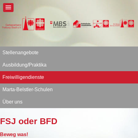
Stellenangebote
Ausbildung/Praktika
Freiwilligendienste
Marta-Belstler-Schulen
Über uns
FSJ oder BFD
Beweg was!