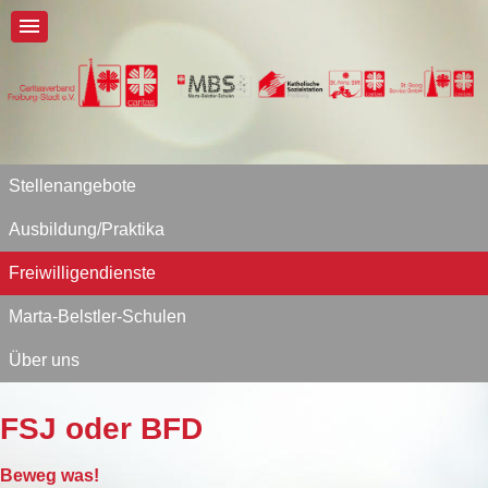
Stellenangebote
Ausbildung/Praktika
Freiwilligendienste
Marta-Belstler-Schulen
Über uns
FSJ oder BFD
Beweg was!