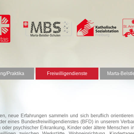
ng/Praktika
Freiwilligendienste
Marta-Belstl
nen, neue Erfahrungen sammeln und sich beruflich orientier
 oder eines Bundesfreiwilligendienstes (BFD) in unserem Verb
 oder psychischer Erkrankung, Kinder oder ältere Menschen in 
igen zwischen Werkstätte, Wohneinrichtung, Kindertagesstä