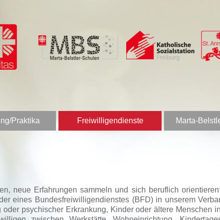
ng/Praktika
Freiwilligendienste
Marta-Belstl
nen, neue Erfahrungen sammeln und sich beruflich orientier
 oder eines Bundesfreiwilligendienstes (BFD) in unserem Verb
 oder psychischer Erkrankung, Kinder oder ältere Menschen in 
igen zwischen Werkstätte, Wohneinrichtung, Kindertagesstä