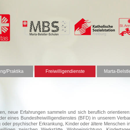
ng/Praktika
Freiwilligendienste
Marta-Belstl
nen, neue Erfahrungen sammeln und sich beruflich orientier
 oder eines Bundesfreiwilligendienstes (BFD) in unserem Verb
 oder psychischer Erkrankung, Kinder oder ältere Menschen in 
igen zwischen Werkstätte, Wohneinrichtung, Kindertagesstä