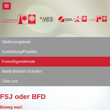
Stellenangebote
Ausbildung/Praktika
Freiwilligendienste
Marta-Belstler-Schulen
Über uns
FSJ oder BFD
Beweg was!