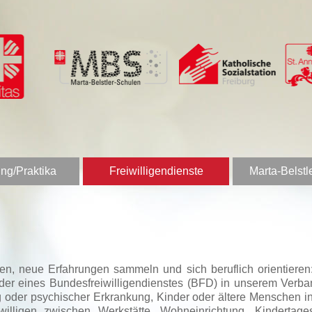
ng/Praktika
Freiwilligendienste
Marta-Belstl
nen, neue Erfahrungen sammeln und sich beruflich orientier
 oder eines Bundesfreiwilligendienstes (BFD) in unserem Verb
 oder psychischer Erkrankung, Kinder oder ältere Menschen in 
igen zwischen Werkstätte, Wohneinrichtung, Kindertagesstä