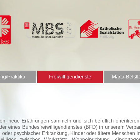
ng/Praktika
Freiwilligendienste
Marta-Belstl
nen, neue Erfahrungen sammeln und sich beruflich orientier
 oder eines Bundesfreiwilligendienstes (BFD) in unserem Verb
 oder psychischer Erkrankung, Kinder oder ältere Menschen in 
igen zwischen Werkstätte, Wohneinrichtung, Kindertagesstä