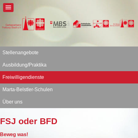
Stellenangebote
Ausbildung/Praktika
Freiwilligendienste
Marta-Belstler-Schulen
Über uns
FSJ oder BFD
Beweg was!