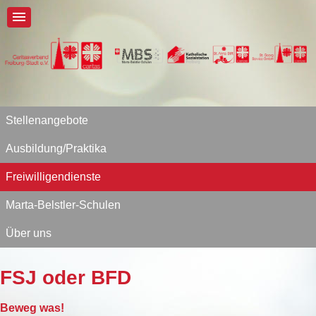
Stellenangebote
Ausbildung/Praktika
Freiwilligendienste
Marta-Belstler-Schulen
Über uns
FSJ oder BFD
Beweg was!