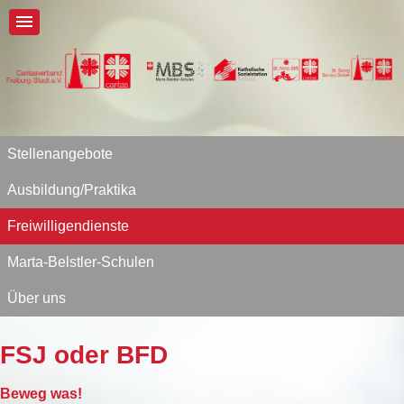
Stellenangebote
Ausbildung/Praktika
Freiwilligendienste
Marta-Belstler-Schulen
Über uns
FSJ oder BFD
Beweg was!