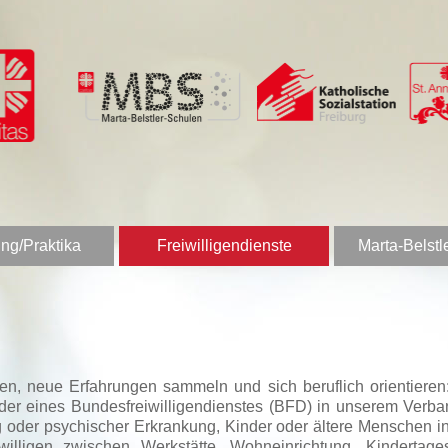
ng/Praktika
Freiwilligendienste
Marta-Belstl
nen, neue Erfahrungen sammeln und sich beruflich orientier
 oder eines Bundesfreiwilligendienstes (BFD) in unserem Verb
 oder psychischer Erkrankung, Kinder oder ältere Menschen in 
igen zwischen Werkstätte, Wohneinrichtung, Kindertagesstä