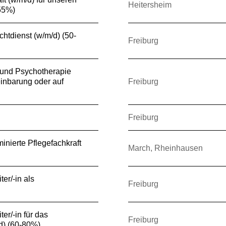
Heitersheim
(55%)
chtdienst (w/m/d) (50-
Freiburg
e und Psychotherapie
inbarung oder auf
Freiburg
Freiburg
inierte Pflegefachkraft
March, Rheinhausen
er/-in als
Freiburg
er/-in für das
Freiburg
/d) (60-80%)