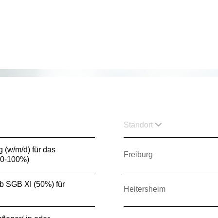
Standort
g (w/m/d) für das
Freiburg
80-100%)
3b SGB XI (50%) für
Heitersheim