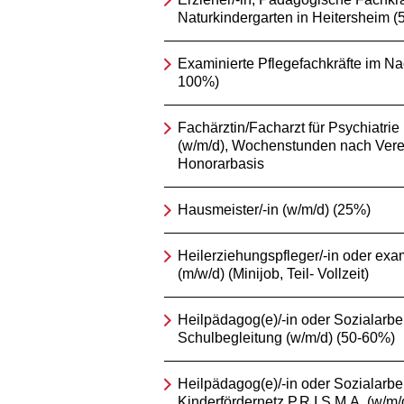
Naturkindergarten in Heitersheim 
Examinierte Pflegefachkräfte im Na
100%)
Fachärztin/Facharzt für Psychiatri
(w/m/d), Wochenstunden nach Vere
Honorarbasis
Hausmeister/-in (w/m/d) (25%)
Heilerziehungspfleger/-in oder exam
(m/w/d) (Minijob, Teil- Vollzeit)
Heilpädagog(e)/-in oder Sozialarbeit
Schulbegleitung (w/m/d) (50-60%)
Heilpädagog(e)/-in oder Sozialarbeit
Kinderfördernetz P.R.I.S.M.A. (w/m