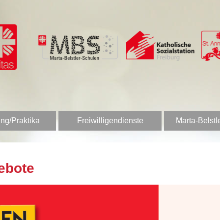
ng/Praktika
Freiwilligendienste
Marta-Belstl
ebote