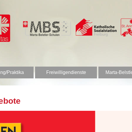
ng/Praktika
Freiwilligendienste
Marta-Belstl
ebote