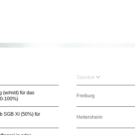
Standort
g (w/m/d) für das
Freiburg
80-100%)
3b SGB XI (50%) für
Heitersheim