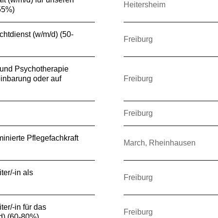
Heitersheim
(55%)
chtdienst (w/m/d) (50-
Freiburg
e und Psychotherapie
inbarung oder auf
Freiburg
Freiburg
inierte Pflegefachkraft
March, Rheinhausen
er/-in als
Freiburg
er/-in für das
Freiburg
/d) (60-80%)