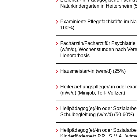
Naturkindergarten in Heitersheim 
Examinierte Pflegefachkräfte im Na
100%)
Fachärztin/Facharzt für Psychiatri
(w/m/d), Wochenstunden nach Vere
Honorarbasis
Hausmeister/-in (w/m/d) (25%)
Heilerziehungspfleger/-in oder exam
(m/w/d) (Minijob, Teil- Vollzeit)
Heilpädagog(e)/-in oder Sozialarbeit
Schulbegleitung (w/m/d) (50-60%)
Heilpädagog(e)/-in oder Sozialarbeit
Kinderfördernetz P.R.I.S.M.A. (w/m