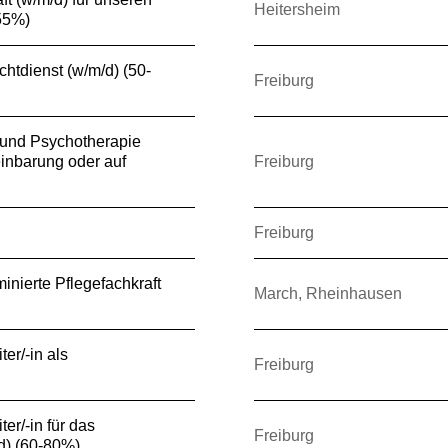
Heitersheim
(55%)
chtdienst (w/m/d) (50-
Freiburg
e und Psychotherapie
inbarung oder auf
Freiburg
Freiburg
inierte Pflegefachkraft
March, Rheinhausen
er/-in als
Freiburg
er/-in für das
Freiburg
/d) (60-80%)