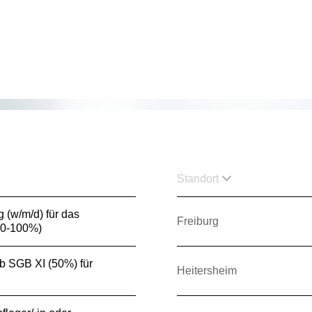
Standort
g (w/m/d) für das
Freiburg
80-100%)
3b SGB XI (50%) für
Heitersheim