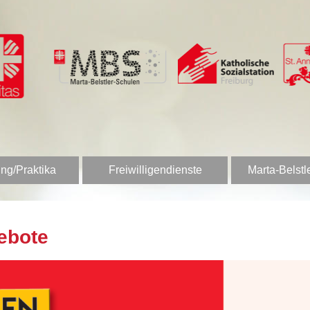
ng/Praktika
Freiwilligendienste
Marta-Belstl
ebote