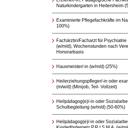
Naturkindergarten in Heitersheim 
Examinierte Pflegefachkräfte im Na
100%)
Fachärztin/Facharzt für Psychiatri
(w/m/d), Wochenstunden nach Vere
Honorarbasis
Hausmeister/-in (w/m/d) (25%)
Heilerziehungspfleger/-in oder exam
(m/w/d) (Minijob, Teil- Vollzeit)
Heilpädagog(e)/-in oder Sozialarbeit
Schulbegleitung (w/m/d) (50-60%)
Heilpädagog(e)/-in oder Sozialarbeit
Kinderfördernetz P.R.I.S.M.A. (w/m