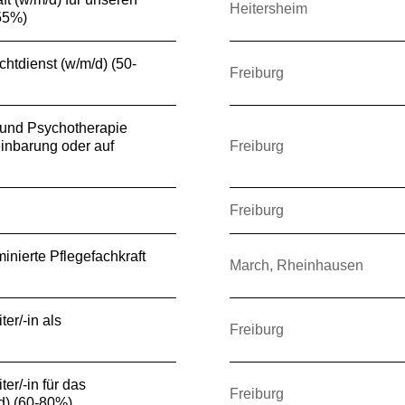
Heitersheim
(55%)
chtdienst (w/m/d) (50-
Freiburg
e und Psychotherapie
inbarung oder auf
Freiburg
Freiburg
inierte Pflegefachkraft
March, Rheinhausen
er/-in als
Freiburg
er/-in für das
Freiburg
/d) (60-80%)