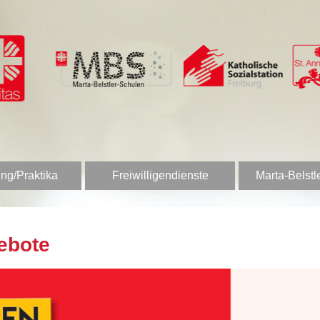
ng/Praktika
Freiwilligendienste
Marta-Belstl
ebote