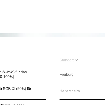
Standort
g (w/m/d) für das
Freiburg
80-100%)
3b SGB XI (50%) für
Heitersheim