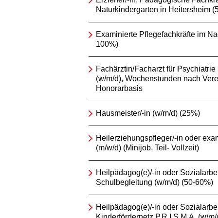
Naturkindergarten in Heitersheim 
Examinierte Pflegefachkräfte im Na
100%)
Fachärztin/Facharzt für Psychiatri
(w/m/d), Wochenstunden nach Vere
Honorarbasis
Hausmeister/-in (w/m/d) (25%)
Heilerziehungspfleger/-in oder exam
(m/w/d) (Minijob, Teil- Vollzeit)
Heilpädagog(e)/-in oder Sozialarbeit
Schulbegleitung (w/m/d) (50-60%)
Heilpädagog(e)/-in oder Sozialarbeit
Kinderfördernetz P.R.I.S.M.A. (w/m