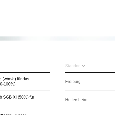
Standort
g (w/m/d) für das
Freiburg
80-100%)
3b SGB XI (50%) für
Heitersheim