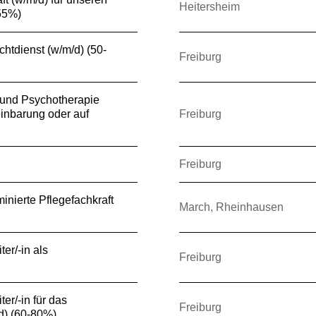
Heitersheim
(55%)
chtdienst (w/m/d) (50-
Freiburg
e und Psychotherapie
inbarung oder auf
Freiburg
Freiburg
inierte Pflegefachkraft
March, Rheinhausen
er/-in als
Freiburg
er/-in für das
Freiburg
/d) (60-80%)