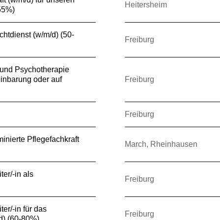
Heitersheim
(55%)
chtdienst (w/m/d) (50-
Freiburg
e und Psychotherapie
inbarung oder auf
Freiburg
Freiburg
inierte Pflegefachkraft
March, Rheinhausen
er/-in als
Freiburg
er/-in für das
Freiburg
/d) (60-80%)