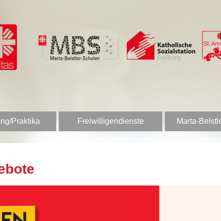
ng/Praktika
Freiwilligendienste
Marta-Belstl
ebote