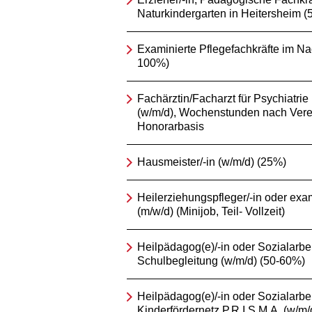
Naturkindergarten in Heitersheim 
Examinierte Pflegefachkräfte im Na
100%)
Fachärztin/Facharzt für Psychiatri
(w/m/d), Wochenstunden nach Vere
Honorarbasis
Hausmeister/-in (w/m/d) (25%)
Heilerziehungspfleger/-in oder exam
(m/w/d) (Minijob, Teil- Vollzeit)
Heilpädagog(e)/-in oder Sozialarbeit
Schulbegleitung (w/m/d) (50-60%)
Heilpädagog(e)/-in oder Sozialarbeit
Kinderfördernetz P.R.I.S.M.A. (w/m