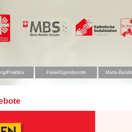
ng/Praktika
Freiwilligendienste
Marta-Belstl
ebote