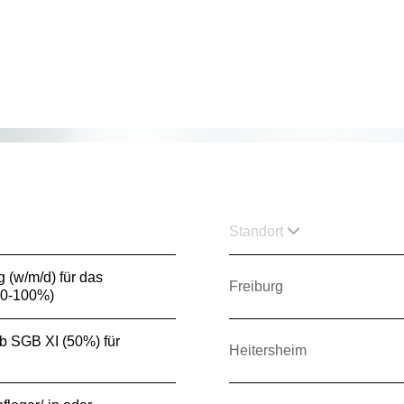
Standort
g (w/m/d) für das
Freiburg
80-100%)
3b SGB XI (50%) für
Heitersheim