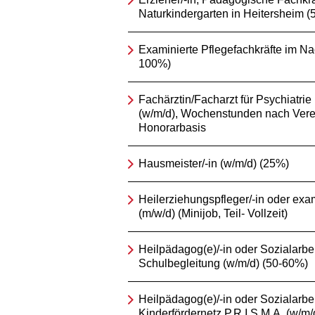
Naturkindergarten in Heitersheim 
Examinierte Pflegefachkräfte im Na
100%)
Fachärztin/Facharzt für Psychiatri
(w/m/d), Wochenstunden nach Vere
Honorarbasis
Hausmeister/-in (w/m/d) (25%)
Heilerziehungspfleger/-in oder exam
(m/w/d) (Minijob, Teil- Vollzeit)
Heilpädagog(e)/-in oder Sozialarbeit
Schulbegleitung (w/m/d) (50-60%)
Heilpädagog(e)/-in oder Sozialarbeit
Kinderfördernetz P.R.I.S.M.A. (w/m