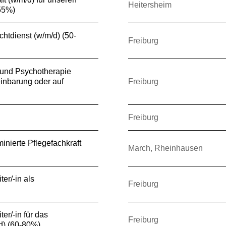
Heitersheim
(55%)
chtdienst (w/m/d) (50-
Freiburg
e und Psychotherapie
inbarung oder auf
Freiburg
Freiburg
inierte Pflegefachkraft
March, Rheinhausen
er/-in als
Freiburg
er/-in für das
Freiburg
/d) (60-80%)