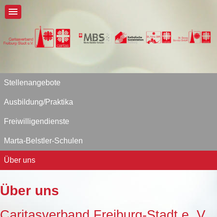
Stellenangebote
Ausbildung/Praktika
Freiwilligendienste
Marta-Belstler-Schulen
Über uns
Über uns
Caritasverband Freiburg-Stadt e. V.